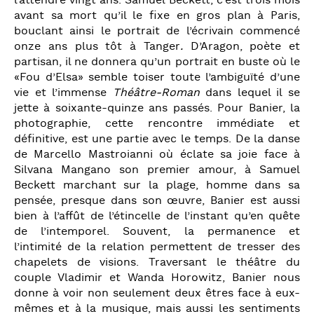
l’attendre vingt ans. Samuel Beckett, c’est trois mois
avant sa mort qu’il le fixe en gros plan à Paris,
bouclant ainsi le portrait de l’écrivain commencé
onze ans plus tôt à Tanger
.
D’Aragon, poète et
partisan, il ne donnera qu’un portrait en buste où le
«Fou d’Elsa» semble toiser toute l’ambiguïté d’une
vie et l’immense
Théâtre-Roman
dans lequel il se
jette à soixante-quinze ans passés. Pour Banier, la
photographie, cette rencontre immédiate et
définitive, est une partie avec le temps. De la danse
de Marcello Mastroianni où éclate sa joie face à
Silvana Mangano son premier amour, à Samuel
Beckett marchant sur la plage, homme dans sa
pensée, presque dans son œuvre, Banier est aussi
bien à l’affût de l’étincelle de l’instant qu’en quête
de l’intemporel. Souvent, la permanence et
l’intimité de la relation permettent de tresser des
chapelets de visions. Traversant le théâtre du
couple Vladimir et Wanda Horowitz, Banier nous
donne à voir non seulement deux êtres face à eux-
mêmes et à la musique, mais aussi les sentiments