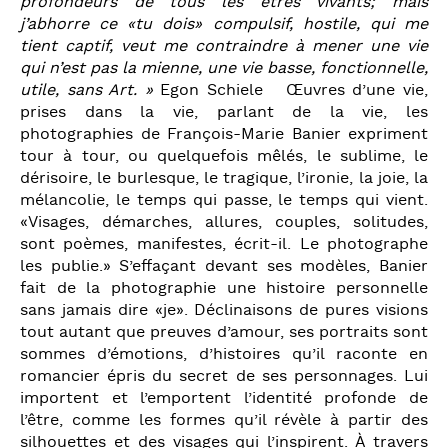
profondeurs de tous les êtres vivants; mais
j’abhorre ce «tu dois» compulsif, hostile, qui me
tient captif, veut me contraindre à mener une vie
qui n’est pas la mienne, une vie basse, fonctionnelle,
utile, sans Art. »
Egon Schiele Œuvres d’une vie,
prises dans la vie, parlant de la vie, les
photographies de François-Marie Banier expriment
tour à tour, ou quelquefois mêlés, le sublime, le
dérisoire, le burlesque, le tragique, l’ironie, la joie, la
mélancolie, le temps qui passe, le temps qui vient.
«Visages, démarches, allures, couples, solitudes,
sont poèmes, manifestes, écrit-il. Le photographe
les publie.» S’effaçant devant ses modèles, Banier
fait de la photographie une histoire personnelle
sans jamais dire «je». Déclinaisons de pures visions
tout autant que preuves d’amour, ses portraits sont
sommes d’émotions, d’histoires qu’il raconte en
romancier épris du secret de ses personnages. Lui
importent et l’emportent l’identité profonde de
l’être, comme les formes qu’il révèle à partir des
silhouettes et des visages qui l’inspirent. À travers