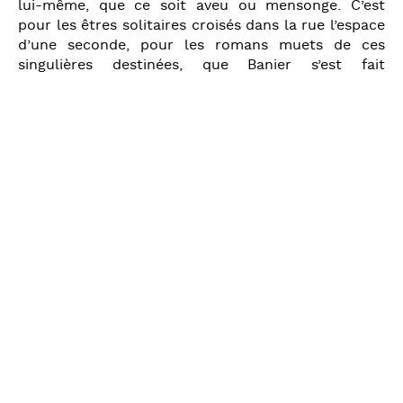
lui-même, que ce soit aveu ou mensonge. C’est
pour les êtres solitaires croisés dans la rue l’espace
d’une seconde, pour les romans muets de ces
singulières destinées, que Banier s’est fait
photographe. Pour garder vivantes ces silhouettes
fluides ou accidentées, vibrantes ces apparitions
sur fond de lignes de fuite et de géométries
hasardeuses. La soif de son regard, comme parfois
le cocasse des situations ou des postures
contribuent à édifier au fil des images un alphabet
singulier où chaque lettre, chaque personne, est
surprise. Êtres reconnus ou en marge de la société,
rassurez-vous, si François-Marie Banier promène
non loin de vous son miroir au bord de votre
chemin, c’est pour dire avec le poète : «Je est un
autre» et révéler quel «Je», quel «Autre». Depuis la
fin des années quatre-vingt, François-Marie Banier
écrit sur ses photographies, alignant ou bousculant
les phrases à même l’image, racontant des histoires
émouvantes, triviales, dramatiques, gaies ou
mélancoliques. Signature visuelle immédiate, l’encre