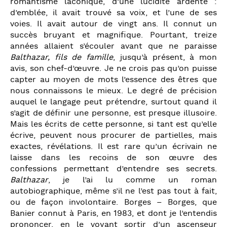
romantisme laconique, d’une lucidité ardente :
d’emblée, il avait trouvé sa voix, et l’une de ses
voies. Il avait autour de vingt ans. Il connut un
succès bruyant et magnifique. Pourtant, treize
années allaient s’écouler avant que ne paraisse
Balthazar, fils de famille
, jusqu’à présent, à mon
avis, son chef-d’œuvre. Je ne crois pas qu’on puisse
capter au moyen de mots l’essence des êtres que
nous connaissons le mieux. Le degré de précision
auquel le langage peut prétendre, surtout quand il
s’agit de définir une personne, est presque illusoire.
Mais les écrits de cette personne, si tant est qu’elle
écrive, peuvent nous procurer de partielles, mais
exactes, révélations. Il est rare qu’un écrivain ne
laisse dans les recoins de son œuvre des
confessions permettant d’entendre ses secrets.
Balthazar
, je l’ai lu comme un roman
autobiographique, même s’il ne l’est pas tout à fait,
ou de façon involontaire. Borges – Borges, que
Banier connut à Paris, en 1983, et dont je l’entendis
prononcer, en le voyant sortir d’un ascenseur