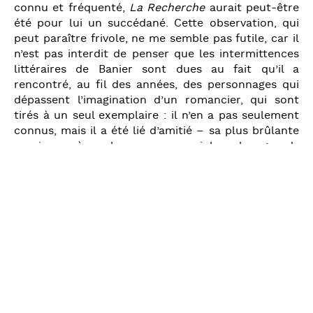
connu et fréquenté,
La Recherche
aurait peut-être
été pour lui un succédané. Cette observation, qui
peut paraître frivole, ne me semble pas futile, car il
n’est pas interdit de penser que les intermittences
littéraires de Banier sont dues au fait qu’il a
rencontré, au fil des années, des personnages qui
dépassent l’imagination d’un romancier, qui sont
tirés à un seul exemplaire : il n’en a pas seulement
connus, mais il a été lié d’amitié – sa plus brûlante
passion – à quelques-uns parmi les plus grands
personnages des dernières décennies. Je n’exagère
pas. Je pourrais en dresser une liste – mais ce n’est
pas mon affaire. Je ne crois pas que l’on puisse
penser, au sujet de Banier, à des influences
évidentes. Ni en littérature ni en peinture. Mais, au
cours d’une conversation, il m’arrive de déceler –
bien qu’il ne soit jamais question d’ « ismes »,
d’écoles, de techniques…– qu’il a de la sympathie
envers les grands aventuriers de l’art du début du
XXè siècle, parmi lesquels les magnifiques