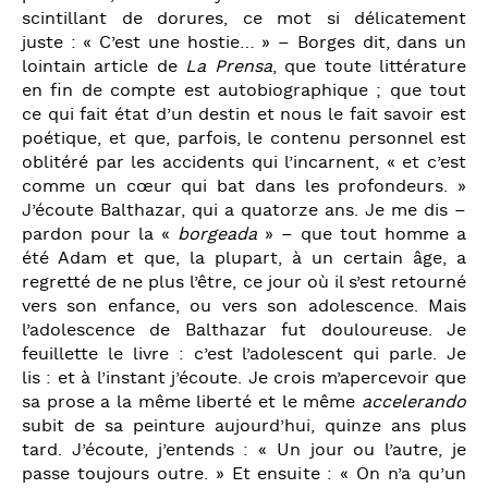
scintillant de dorures, ce mot si délicatement
juste : « C’est une hostie… » – Borges dit, dans un
lointain article de
La Prensa
, que toute littérature
en fin de compte est autobiographique ; que tout
ce qui fait état d’un destin et nous le fait savoir est
poétique, et que, parfois, le contenu personnel est
oblitéré par les accidents qui l’incarnent, « et c’est
comme un cœur qui bat dans les profondeurs. »
J’écoute Balthazar, qui a quatorze ans. Je me dis –
pardon pour la «
borgeada
» – que tout homme a
été Adam et que, la plupart, à un certain âge, a
regretté de ne plus l’être, ce jour où il s’est retourné
vers son enfance, ou vers son adolescence. Mais
l’adolescence de Balthazar fut douloureuse. Je
feuillette le livre : c’est l’adolescent qui parle. Je
lis : et à l’instant j’écoute. Je crois m’apercevoir que
sa prose a la même liberté et le même
accelerando
subit de sa peinture aujourd’hui, quinze ans plus
tard. J’écoute, j’entends : « Un jour ou l’autre, je
passe toujours outre. » Et ensuite : « On n’a qu’un