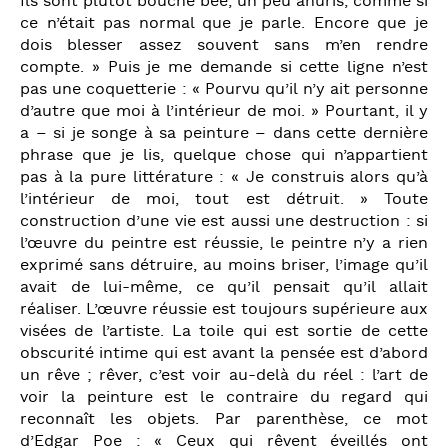
Ils sont plutôt bouche bée, un peu ahuris, comme si
ce n’était pas normal que je parle. Encore que je
dois blesser assez souvent sans m’en rendre
compte. » Puis je me demande si cette ligne n’est
pas une coquetterie : « Pourvu qu’il n’y ait personne
d’autre que moi à l’intérieur de moi. » Pourtant, il y
a – si je songe à sa peinture – dans cette dernière
phrase que je lis, quelque chose qui n’appartient
pas à la pure littérature : « Je construis alors qu’à
l’intérieur de moi, tout est détruit. » Toute
construction d’une vie est aussi une destruction : si
l’œuvre du peintre est réussie, le peintre n’y a rien
exprimé sans détruire, au moins briser, l’image qu’il
avait de lui-même, ce qu’il pensait qu’il allait
réaliser. L’œuvre réussie est toujours supérieure aux
visées de l’artiste. La toile qui est sortie de cette
obscurité intime qui est avant la pensée est d’abord
un rêve ; rêver, c’est voir au-delà du réel : l’art de
voir la peinture est le contraire du regard qui
reconnaît les objets. Par parenthèse, ce mot
d’Edgar Poe : « Ceux qui rêvent éveillés ont