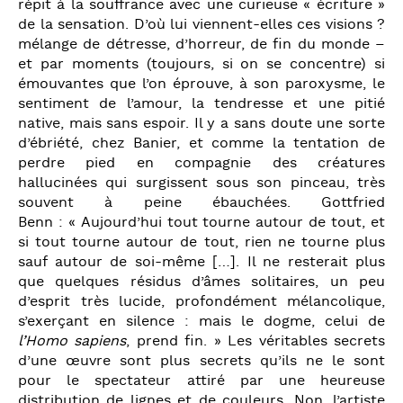
répit à la souffrance avec une curieuse « écriture »
de la sensation. D’où lui viennent-elles ces visions ?
mélange de détresse, d’horreur, de fin du monde –
et par moments (toujours, si on se concentre) si
émouvantes que l’on éprouve, à son paroxysme, le
sentiment de l’amour, la tendresse et une pitié
native, mais sans espoir. Il y a sans doute une sorte
d’ébriété, chez Banier, et comme la tentation de
perdre pied en compagnie des créatures
hallucinées qui surgissent sous son pinceau, très
souvent à peine ébauchées. Gottfried
Benn : « Aujourd’hui tout tourne autour de tout, et
si tout tourne autour de tout, rien ne tourne plus
sauf autour de soi-même […]. Il ne resterait plus
que quelques résidus d’âmes solitaires, un peu
d’esprit très lucide, profondément mélancolique,
s’exerçant en silence : mais le dogme, celui de
l’Homo sapiens
, prend fin. » Les véritables secrets
d’une œuvre sont plus secrets qu’ils ne le sont
pour le spectateur attiré par une heureuse
distribution de lignes et de couleurs. Non, l’artiste