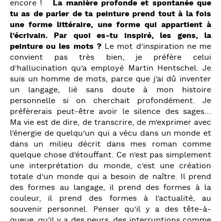
encore !
La manière profonde et spontanée que
tu as de parler de ta peinture prend tout à la fois
une forme littéraire, une forme qui appartient à
l’écrivain. Par quoi es-tu inspiré, les gens, la
peinture ou les mots ?
Le mot d’inspiration ne me
convient pas très bien, je préfère celui
d’hallucination qu’a employé Martin Hentschel. Je
suis un homme de mots, parce que j’ai dû inventer
un langage, lié sans doute à mon histoire
personnelle si on cherchait profondément. Je
préfèrerais peut-être avoir le silence des sages…
Ma vie est de dire, de transcrire, de m’exprimer avec
l’énergie de quelqu’un qui a vécu dans un monde et
dans un milieu décrit dans mes roman comme
quelque chose d’étouffant. Ce n’est pas simplement
une interprétation du monde, c’est une création
totale d’un monde qui a besoin de naître. Il prend
des formes au langage, il prend des formes à la
couleur, il prend des formes à l’actualité, au
souvenir personnel. Penser qu’il y a des tête-à-
queue, qu’il y a des peurs, des interruptions comme