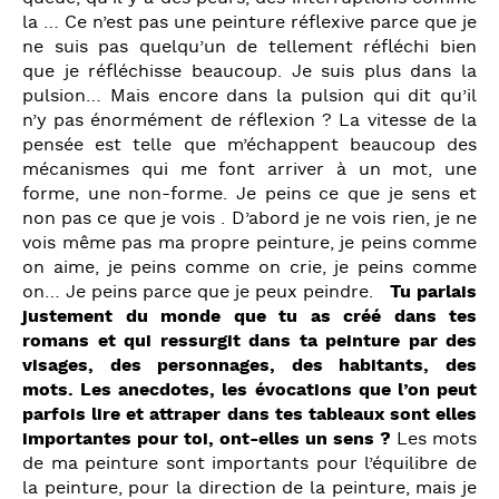
la … Ce n’est pas une peinture réflexive parce que je
ne suis pas quelqu’un de tellement réfléchi bien
que je réfléchisse beaucoup. Je suis plus dans la
pulsion… Mais encore dans la pulsion qui dit qu’il
n’y pas énormément de réflexion ? La vitesse de la
pensée est telle que m’échappent beaucoup des
mécanismes qui me font arriver à un mot, une
forme, une non-forme. Je peins ce que je sens et
non pas ce que je vois . D’abord je ne vois rien, je ne
vois même pas ma propre peinture, je peins comme
on aime, je peins comme on crie, je peins comme
on… Je peins parce que je peux peindre.
Tu parlais
justement du monde que tu as créé dans tes
romans et qui ressurgit dans ta peinture par des
visages, des personnages, des habitants, des
mots. Les anecdotes, les évocations que l’on peut
parfois lire et attraper dans tes tableaux sont elles
importantes pour toi, ont-elles un sens ?
Les mots
de ma peinture sont importants pour l’équilibre de
la peinture, pour la direction de la peinture, mais je