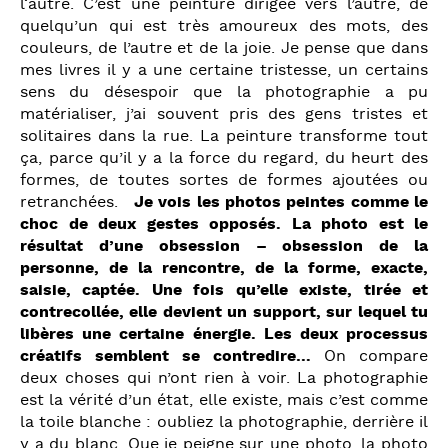
l‘autre. C’est une peinture dirigée vers l’autre, de
quelqu’un qui est très amoureux des mots, des
couleurs, de l’autre et de la joie. Je pense que dans
mes livres il y a une certaine tristesse, un certains
sens du désespoir que la photographie a pu
matérialiser, j’ai souvent pris des gens tristes et
solitaires dans la rue. La peinture transforme tout
ça, parce qu’il y a la force du regard, du heurt des
formes, de toutes sortes de formes ajoutées ou
retranchées.
Je vois les photos peintes comme le
choc de deux gestes opposés. La photo est le
résultat d’une obsession – obsession de la
personne, de la rencontre, de la forme, exacte,
saisie, captée. Une fois qu’elle existe, tirée et
contrecollée, elle devient un support, sur lequel tu
libères une certaine énergie. Les deux processus
créatifs semblent se contredire…
On compare
deux choses qui n’ont rien à voir. La photographie
est la vérité d’un état, elle existe, mais c’est comme
la toile blanche : oubliez la photographie, derrière il
y a du blanc. Que je peigne sur une photo, la photo